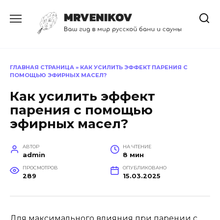
Перейти
к
содержанию
ГЛАВНАЯ СТРАНИЦА
»
КАК УСИЛИТЬ ЭФФЕКТ ПАРЕНИЯ С
ПОМОЩЬЮ ЭФИРНЫХ МАСЕЛ?
Как усилить эффект
парения с помощью
эфирных масел?
АВТОР
НА ЧТЕНИЕ
admin
8 мин
ПРОСМОТРОВ
ОПУБЛИКОВАНО
289
15.03.2025
Для максимального влияния при парении с