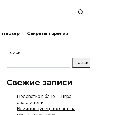
интерьер
Секреты парения
Поиск
Поиск
Свежие записи
Подсветка в бане — игра
света и тени
Влияние турецких бань на
русскую культуру