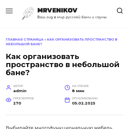
Перейти
к
содержанию
ГЛАВНАЯ СТРАНИЦА
»
КАК ОРГАНИЗОВАТЬ ПРОСТРАНСТВО В
НЕБОЛЬШОЙ БАНЕ?
Как организовать
пространство в небольшой
бане?
АВТОР
НА ЧТЕНИЕ
admin
8 мин
ПРОСМОТРОВ
ОПУБЛИКОВАНО
270
05.02.2025
Выбирайте многофункциональную мебель,