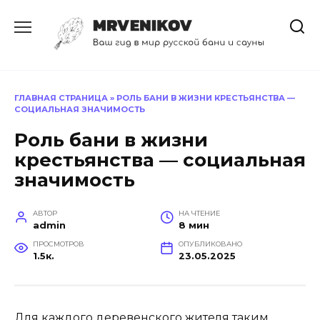
Перейти
к
содержанию
ГЛАВНАЯ СТРАНИЦА
»
РОЛЬ БАНИ В ЖИЗНИ КРЕСТЬЯНСТВА —
СОЦИАЛЬНАЯ ЗНАЧИМОСТЬ
Роль бани в жизни
крестьянства — социальная
значимость
АВТОР
НА ЧТЕНИЕ
admin
8 мин
ПРОСМОТРОВ
ОПУБЛИКОВАНО
1.5к.
23.05.2025
Для каждого деревенского жителя таким