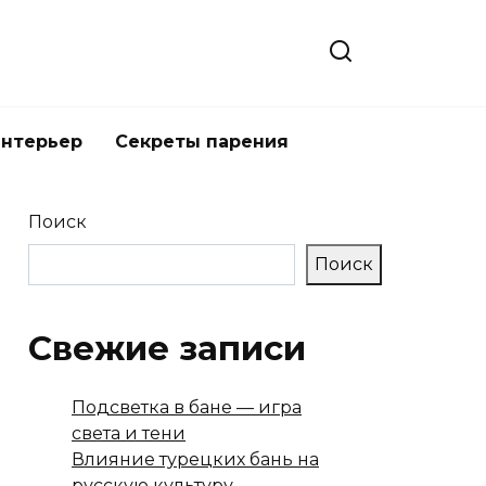
интерьер
Секреты парения
Поиск
Поиск
Свежие записи
Подсветка в бане — игра
света и тени
Влияние турецких бань на
русскую культуру