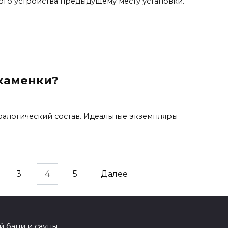
ого устройства предыдущему месту установки.
 каменки?
ралогический состав. Идеальные экземпляры
3
4
5
Далее
й бани и сауны.