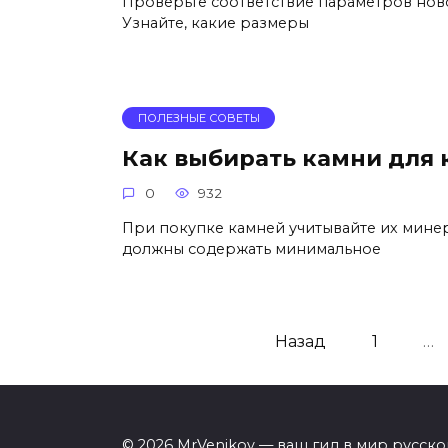
Проверьте соответствие параметров нов
Узнайте, какие размеры
ПОЛЕЗНЫЕ СОВЕТЫ
Как выбирать камни для
0
932
При покупке камней учитывайте их мине
должны содержать минимальное
Пагинация
Назад
1
…
записей
© 2026 MrVenikov — ваш гид в мир русско